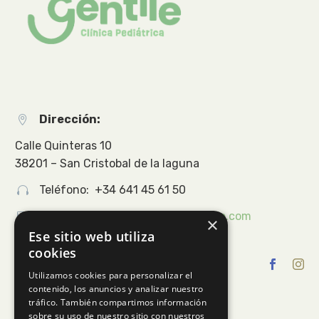
Dirección:


Calle Quinteras 10
38201 – San Cristobal de la laguna
Teléfono: +34 641 45 61 50




Email:
info@clinicapediatriagentile.com
×
Ese sitio web utiliza
cookies
Utilizamos cookies para personalizar el
contenido, los anuncios y analizar nuestro
tráfico. También compartimos información
sobre su uso de nuestro sitio con nuestros