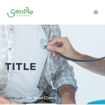
TITLE
Home
Our News (Demo)