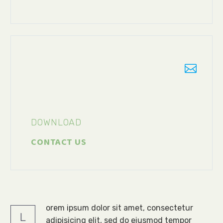


DOWNLOAD
CONTACT US
orem ipsum dolor sit amet, consectetur
L
adipisicing elit, sed do eiusmod tempor