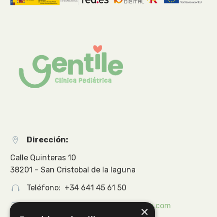
Dirección:


Calle Quinteras 10
38201 – San Cristobal de la laguna
Teléfono: +34 641 45 61 50




Email:
info@clinicapediatriagentile.com
×