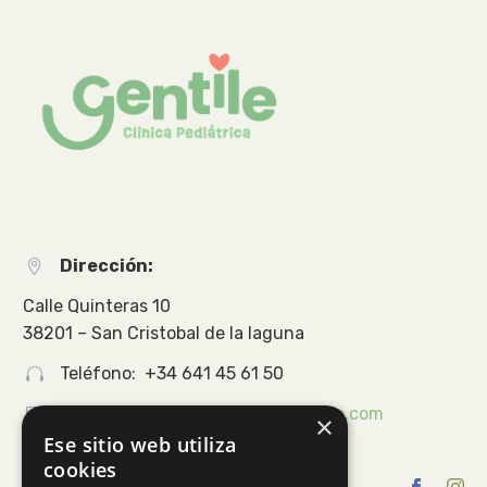
Dirección:


Calle Quinteras 10
38201 – San Cristobal de la laguna
Teléfono: +34 641 45 61 50




Email:
info@clinicapediatriagentile.com
×
Ese sitio web utiliza
cookies