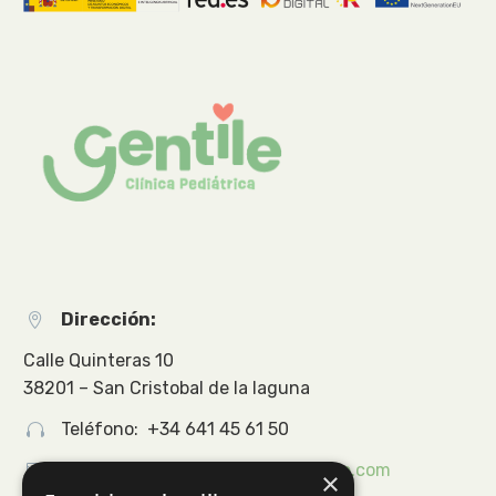
Dirección:


Calle Quinteras 10
38201 – San Cristobal de la laguna
Teléfono: +34 641 45 61 50




Email:
info@clinicapediatriagentile.com
×