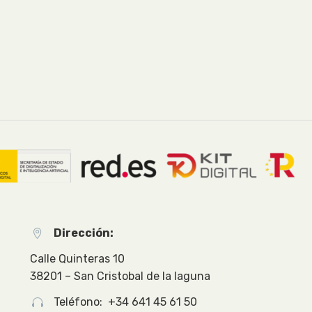
Dirección:


Calle Quinteras 10
38201 – San Cristobal de la laguna
Teléfono: +34 641 45 61 50

