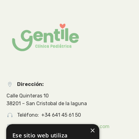
Dirección:


Calle Quinteras 10
38201 – San Cristobal de la laguna
Teléfono: +34 641 45 61 50




Email:
info@clinicapediatriagentile.com
×
Ese sitio web utiliza